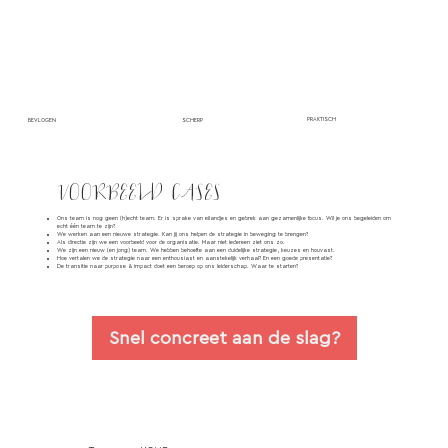
PRAKTISCH
SCHERP
BEVLOGEN
VOORBEELD CASES
Ons team is nog geen (h)echt team. Er is sprake van eilandjes en gebrek aan gezamenlijke focus. Wil je ons begeleiden om
echt één team te zijn?
We werken aan een nieuwe strategie. Kan jij ons helpen de strategie in beweging te brengen?
Als directie zijn we een voorbeeld voor de organisatie. Maar niet iedereen ziet ons zo.
We zijn een nieuw (en jong) team. We hebben behoefte aan een duidelijke strategie, keuzes en houvast.
Hoe vertalen we de strategie naar een enthousiast en aanstekelijk verhaal? En een goede presentatie?
De transitie naar purpose & impact doet een beroep op ons leiderschap. Waar te starten?
Snel concreet aan de slag?