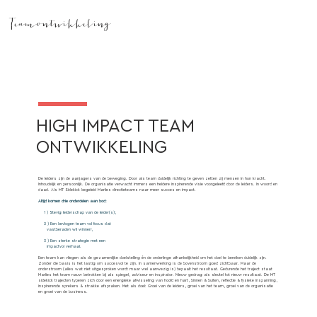
Teamontwikkeling
HIGH IMPACT TEAM
ONTWIKKELING
De leiders zijn de aanjagers van de beweging. Door als team duidelijk richting te geven zetten zij mensen in hun kracht.
Inhoudelijk en persoonlijk. De organisatie verwacht immers een heldere inspirerende visie voorgeleefd door de leiders. In woord en
daad. Als MT Sidekick begeleid Marlies directieteams naar meer succes en impact.
Altijd komen drie onderdelen aan bod:
1 ) Stevig leiderschap van de leider(s);
2 ) Een bevlogen team vol focus dat
vastberaden wil winnen;
3 ) Een sterke strategie met een
impactvol verhaal.
Een team kan vliegen als de gezamenlijke doelstelling én de onderlinge afhankelijkheid om het doel te bereiken duidelijk zijn.
Zonder die basis is het lastig om succesvol te zijn. In samenwerking is de bovenstroom goed zichtbaar. Maar de
onderstroom (alles wat niet uitgesproken wordt maar wel aanwezig is) bepaalt het resultaat. Gedurende het traject staat
Marlies het team nauw betrokken bij als spiegel, adviseur en inspirator. Nieuw gedrag als sleutel tot nieuw resultaat. De MT
sidekick trajecten typeren zich door een energieke afwisseling van hoofd en hart, binnen & buiten, reflectie & fysieke inspanning,
inspirerende sprekers & strakke afspraken. Met als doel: Groei van de leiders, groei van het team, groei van de organisatie
en groei van de business.